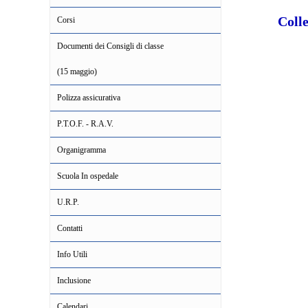
Col
Corsi
Documenti dei Consigli di classe
(15 maggio)
Polizza assicurativa
P.T.O.F. - R.A.V.
Organigramma
Scuola In ospedale
U.R.P.
Contatti
Info Utili
Inclusione
Calendari