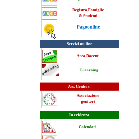
Registro Famiglie
& Studenti
Pagoonline
Servizi on-line
Area Docenti
E-learning
Ass. Genitori
Associazione
genitori
In evidenza
Calendari