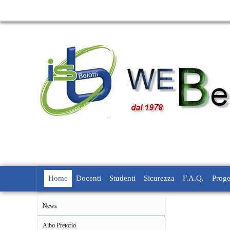
Home
Docenti
Studenti
Sicurezza
F.A.Q.
Proge
News
Albo Pretorio