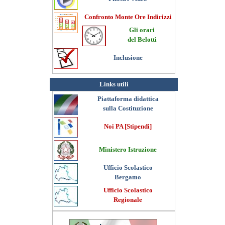
Confronto Monte Ore Indirizzi
Gli orari
del Belotti
Inclusione
Links utili
Piattaforma didattica
sulla Costituzione
Noi PA [Stipendi]
Ministero Istruzione
Ufficio Scolastico
Bergamo
Ufficio Scolastico
Regionale