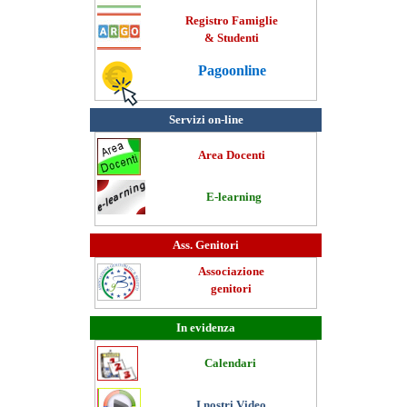
Registro Famiglie
& Studenti
Pagoonline
Servizi on-line
Area Docenti
E-learning
Ass. Genitori
Associazione
genitori
In evidenza
Calendari
I nostri Video